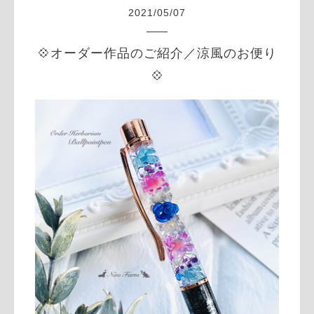
2021
/
05
/
07
💠オーダー作品のご紹介／涼風のお便り
💠