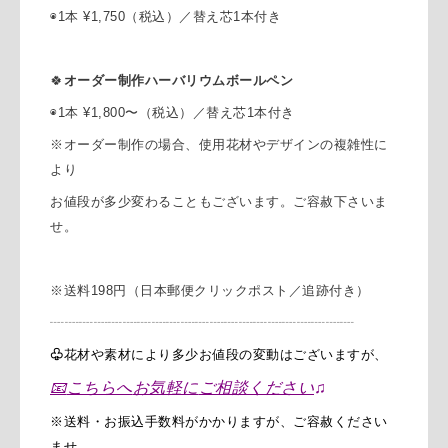
◉1本 ¥1,750（税込）／替え芯1本付き
🍀
オーダー制作ハーバリウムボールペン
◉1本 ¥1,800〜（税込）／替え芯1本付き
※オーダー制作の場合、使用花材やデザインの
複雑性に
より
お値段が多少変わることも
ございます。ご容赦下さいま
せ。
※送料198円
（日本郵便クリックポスト／追跡付き）
┈┈┈┈┈┈┈┈┈┈┈┈┈┈┈┈┈┈┈┈┈
♧
花材や素材により多少お値段の変動はございますが、
📧
こちらへ
お気軽に
ご相談ください
♫
※送料・お振込手数料がかかりますが、ご容赦ください
ませ。