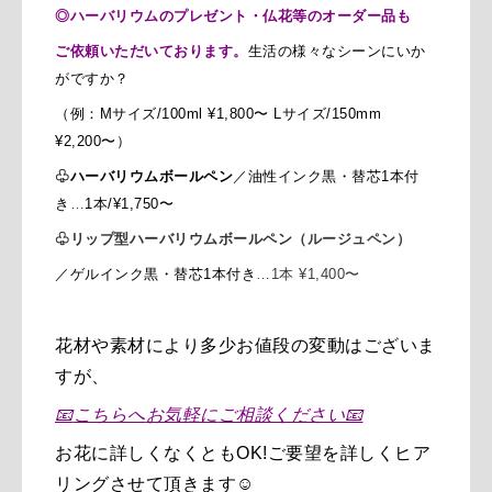
◎ハーバリウムのプレゼント・仏花等のオーダー品も
ご依頼いただいております。
生活の様々なシーンにいか
がですか？
（例：Mサイズ/100ml
¥1,800〜
Lサイズ/150mm
¥2,200〜）
♧
ハーバリウムボールペン
／
油性インク黒・替芯1本付
き
…
1本/
¥1,750〜
♧
リップ型ハーバリウムボールペン
（ルージュペン）
／ゲルインク
黒・
替芯1本付き
…1本 ¥1,400〜
花材や素材により多少お値段の変動はございま
すが、
📧
こちらへ
お気軽に
ご相談ください
📧
お花に詳しくなくともOK!
ご要望を
詳しく
ヒア
リングさせて頂きます☺️