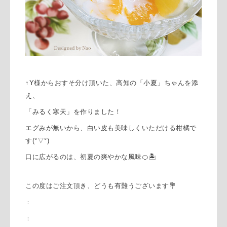
↑Y様からおすそ分け頂いた、高知の「小夏」ちゃんを添
え、
「みるく寒天」を作りました！
エグみが無いから、白い皮も美味しくいただける柑橘で
す(°▽°)
口に広がるのは、
初夏の爽やかな風味🍊🏝
この度はご注文頂き、
どうも有難うございます💐
：
：