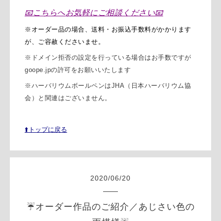
📧
こちらへ
お気軽に
ご相談ください
📧
※オーダー品の場合、送料・お振込手数料がかかります
が、ご容赦くださいませ。
※
ドメイン拒否の設定を行っている場合はお手数ですが
goope.jpの許可をお願いいたします
※
ハーバリウムボールペンはJHA（日本ハーバリウム協
会）と関連はございません。
⬆️トップに戻る
2020
/
06
/
20
☔️オーダー作品のご紹介／あじさい色の