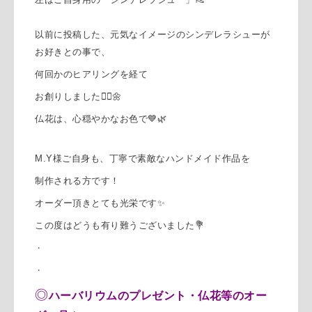
以前に投稿した、元気なイメージのシンデレラシューが
お好きとの事で、
何回かのヒアリングを経て
お創りしました🧜‍♀️🌼
仏花は、心穏やかなお色で💙🌿
M.Y様ご自身も、丁寧で素敵なハンドメイド作品を
制作される方です！
オーダー頂きとても光栄です✨
この度はどうも有り難うございました💐
・
・
◎
ハーバリウムのプレゼント・仏花等のオー