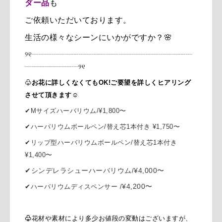
ダー品
も
ご依頼いただいております。
生活の様々なシーンにいかがですか？🌸
୨୧┈┈┈┈┈┈┈┈┈┈┈
┈┈┈
┈┈┈
┈┈┈
┈┈┈
┈
┈┈┈
┈
┈┈┈
┈
୨୧
♧
お花に詳しくなくてもOK!
ご要望を
詳しく
ヒアリング
させて頂きます☺️
✔︎Mサイズハーバリウム
/
¥1,800〜
✔︎ハーバリウムボールペン
/
替え芯1本付き
¥1,750〜
✔︎リップ型ハーバリウムボールペン
/
替え芯1本付き
¥1,400〜
✔︎
シンデレラシューハーバリウム
¥4,000〜
/
¥4,200〜
✔︎
ハーバリウムディスペンサー /
♧
花材や素材により多少お値段の変動はございますが、