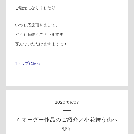
ご馳走になりました♡
いつも応援頂きまして、
どうも有難うございます💐
喜んでいただけますように！
⬆️トップに戻る
2020
/
06
/
07
💄オーダー作品のご紹介／小花舞う街へ
🌸✨