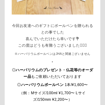
今回お友達へのギフトにボールペンを贈られる
との事でした
喜んでいただけたら幸いです💐
この度はどうも有難うございました🙇🏻‍♀️
※ハーバリウムボールペンはJHAと関連ございません
＊
◎
ハーバリウムのプレゼント・仏花等のオーダ
ー品
もご依頼いただいております
◎
ハーバリウムボールペン
1本/
¥1,600〜
（例：Mサイズ/100ml
¥1,700〜
Lサイ
ズ/150mm ¥2,200〜）