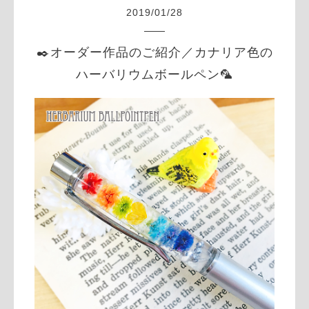
2019
/
01
/
28
✒️オーダー作品のご紹介／カナリア色の
ハーバリウムボールペン🦜