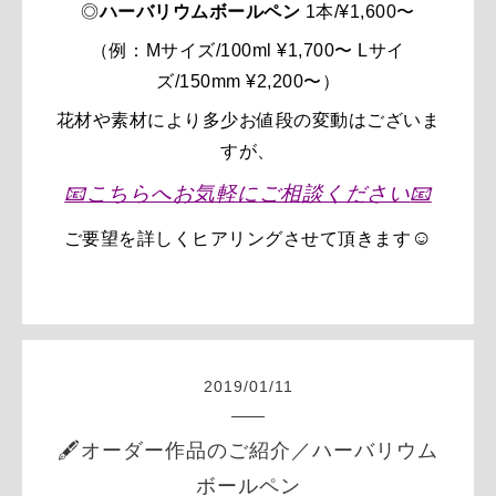
◎
ハーバリウムボールペン
1本/
¥1,600〜
（例：Mサイズ/100ml
¥1,700〜
Lサイ
ズ/150mm ¥2,200〜）
花材や素材により多少お値段の変動はございま
すが、
📧
こちらへ
お気軽に
ご相談ください
📧
☺️
ご要望を
詳しく
ヒアリングさせて頂きます
2019
/
01
/
11
🖋オーダー作品のご紹介／ハーバリウム
ボールペン