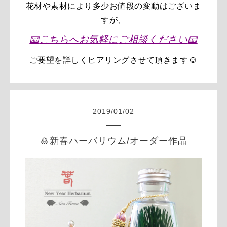
花材や素材により多少お値段の変動はございま
すが、
📧
こちらへ
お気軽に
ご相談ください
📧
☺️
ご要望を
詳しく
ヒアリングさせて頂きます
2019
/
01
/
02
🎍新春ハーバリウム/オーダー作品