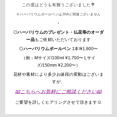
この度はどうも有難うございました💐
※ハーバリウムボールペンはJHAと関連ございません
＊
◎
ハーバリウムのプレゼント・仏花等のオーダ
ー品
もご依頼いただいております
◎
ハーバリウムボールペン
1本/
¥1,600〜
（例：Mサイズ/100ml
¥1,700〜
Lサイ
ズ/150mm ¥2,200〜）
花材や素材により多少お値段の変動はございま
すが、
📧
こちらへ
お気軽に
ご相談ください
📧
☺️
ご要望を
詳しく
ヒアリングさせて頂きます