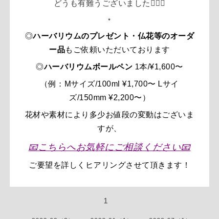
どうも有難うございました🙇🏻‍♀️
＊
◎
ハーバリウムのプレゼント・仏花等のオーダ
ー品
もご依頼いただいております
◎
ハーバリウムボールペン
1本/
¥1,600〜
（例：Mサイズ/100ml
¥1,700〜
Lサイ
ズ/150mm ¥2,200〜）
花材や素材により多少お値段の変動はございま
すが、
📧
こちらへ
お気軽に
ご相談ください
📧
ご要望を
詳しく
ヒアリングさせて頂きます！
1