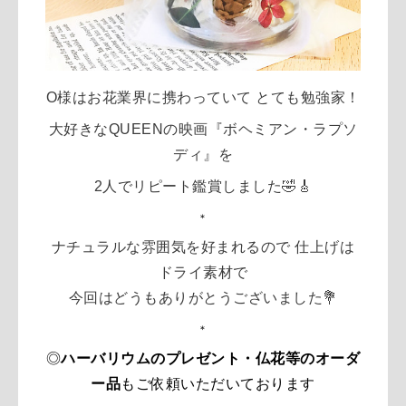
O様はお花業界に携わっていて とても勉強家！
大好きなQUEENの映画『ボヘミアン・ラプソ
ディ』を
2人でリピート鑑賞しました🤣🎸
＊
ナチュラルな雰囲気を好まれるので 仕上げは
ドライ素材で
今回はどうもありがとうございました💐
＊
◎
ハーバリウムのプレゼント・仏花等のオーダ
ー品
もご依頼いただいております