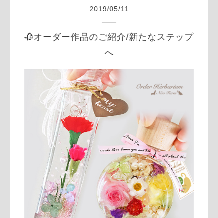
2019
/
05
/
11
🥀オーダー作品のご紹介/新たなステップ
へ