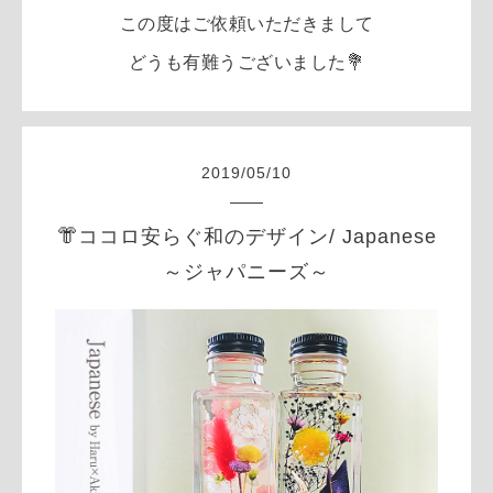
この度はご依頼いただきまして
どうも有難うございました💐
2019
/
05
/
10
👘ココロ安らぐ和のデザイン/ Japanese
～ジャパニーズ～