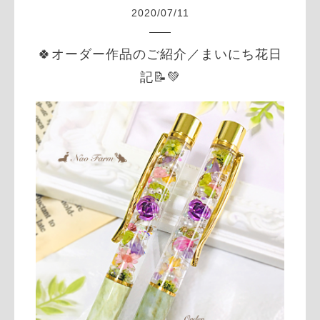
2020
/
07
/
11
🍀オーダー作品のご紹介／まいにち花日
記📝💚