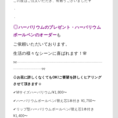
この度はご注文いただき、有難うございました💐
・
・
◎
ハーバリウムのプレゼント・ハーバリウム
ボールペンのオーダー
も
ご依頼いただいております。
生活の様々なシーンに喜ばれます！🌸
୨୧┈┈┈┈┈┈┈┈┈┈┈
┈┈┈
┈┈┈
┈┈┈
┈┈┈
┈
┈┈┈
┈
┈┈┈
┈
୨୧
♧
お花に詳しくなくてもOK!
ご要望を
詳しく
ヒアリング
させて頂きます☺️
✔︎Mサイズハーバリウム
/
¥1,800〜
✔︎ハーバリウムボールペン
/
替え芯1本付き
¥1,750〜
✔︎リップ型ハーバリウムボールペン
/
替え芯1本付き
¥1,400〜