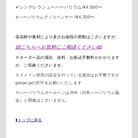
✔︎
シンデレラシューハーバリウム
¥4,000〜
/
¥4,200〜
✔︎
ハーバリウムディスペンサー /
♧
花材や素材により多少お値段の変動はございますが、
📧
こちらへ
お気軽に
ご相談ください
📧
※オーダー品の場合、送料・お振込手数料がかかります
が、ご容赦くださいませ。
※
ドメイン拒否の設定を行っている場合はお手数ですが
goope.jpの許可をお願いいたします
※
ハーバリウムボールペンはJHA（日本ハーバリウム協
会）と関連はございません。
⬆️トップに戻る