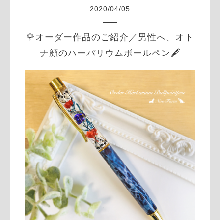
2020
/
04
/
05
🌹オーダー作品のご紹介／男性へ、オト
ナ顔のハーバリウムボールペン🖋